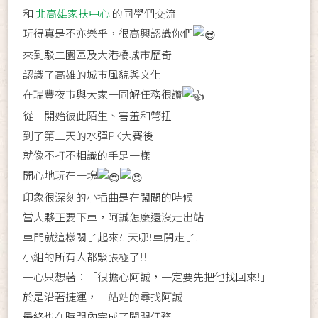
和
北高雄家扶中心
的同學們交流
玩得真是不亦樂乎，很高興認識你們
來到駁二園區及大港橋城市歷奇
認識了高雄的城市風貌與文化
在瑞豐夜市與大家一同解任務很讚
從一開始彼此陌生、害羞和彆扭
到了第二天的水彈PK大賽後
就像不打不相識的手足一樣
開心地玩在一塊
印象很深刻的小插曲是在闖關的時候
當大夥正要下車，阿誠怎麼還沒走出站
車門就這樣關了起來?! 天哪!車開走了!
小組的所有人都緊張極了!!
一心只想著：「很擔心阿誠，一定要先把他找回來!」
於是沿著捷運，一站站的尋找阿誠
最終也在時間內完成了闖關任務