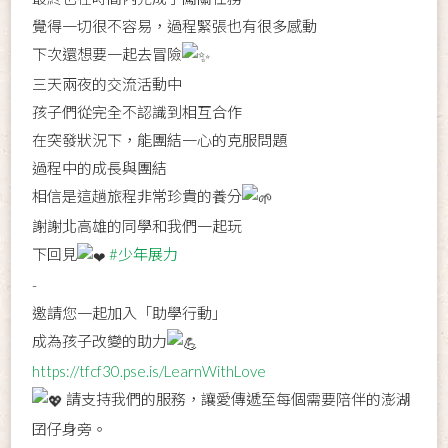
覺得一切很不容易，過程緊張也有很多感動
下次還想要一起去冒險
三天兩夜的交流活動中
孩子們從完全不認識到相互合作
在突發狀況下，能團結一心的克服問題
過程中的成長與團結
相信是這趟旅程非常珍貴的養分
謝謝北高雄的同學和我們一起玩
下回見
#少年展力
-
邀請您一起加入「助學行動」
成為孩子改變的助力
https://tfcf30.pse.is/LearnWithLove
請支持我們的服務，讓愛傳遞至每個需要陪伴的澎湖
囝仔身旁。