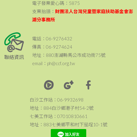
電子發票愛心碼：5875
支票抬頭：
財團法人台灣兒童暨家庭扶助基金會澎
湖分事務所
電話：06-9276432
傳真：06-9274624
地址：880澎湖縣馬公市成功街75號
聯絡資訊
email：ph@ccf.org.tw
白沙工作站：06-9932698
地址：884白沙鄉港子村54-2號
七美工作站：07010810661
地址：883七美鄉平和村下茄埕10-1號