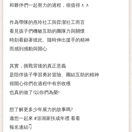
和夥伴們一起努力的過程，很值得
🚶🚶
作為帶隊的燕玲社工與弈潔社工而言
看見孩子們機敏互助的團隊力與關懷
時刻看顧著彼此、隨時伸出援手的精神
而感到感動與開心
其實，挑戰背後的真正意義
是陪伴孩子學習勇於冒險、團結互助的精神
很開心你們在過程中有所收穫
也真的做了
!
以你們為榮
!
想了解更多少年展力的故事嗎
?
邀您一起來
#
澎湖家扶成年禮
看看
報名連結
👇