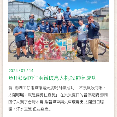
2024 / 07 / 14
賀!!澎湖囝仔兩鐵環島大挑戰 帥氣成功
賀!!澎湖囝仔兩鐵環島大挑戰 帥氣成功 「不畏風吹雨淋、
太陽曝曬，就是要勇往直騎」 在炎炎夏日的暑假期間 澎湖
囝仔來到了台灣本島 乘著單車與火車環島🌍 太陽烈日曝
曬，汗水直流 但友身旁...