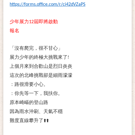
https://forms.office.com/r/ci42dVZaPS
少年展力
12
屆即將啟動
報名
「沒有爬完，很不甘心」
展力少年的終極大挑戰來了
!
上個月來到合歡山是烈日炎炎
這次的北峰挑戰卻是細雨濛濛
：路很滑要小心。
：你先等一下，我扶你。
原本崎嶇的登山路
因為雨水沖刷、天氣不穩
難度直線攀升了
⬆
⬆