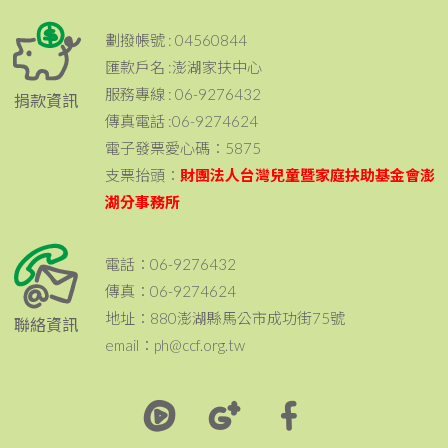
劃撥帳號 : 04560844
匯款戶名 :澎湖家扶中心
服務專線 : 06-9276432
捐款資訊
傳真電話 :06-9274624
電子發票愛心碼：5875
支票抬頭：
財團法人台灣兒童暨家庭扶助基金會澎
湖分事務所
電話：06-9276432
傳真：06-9274624
地址：880澎湖縣馬公市成功街75號
聯絡資訊
email：ph@ccf.org.tw