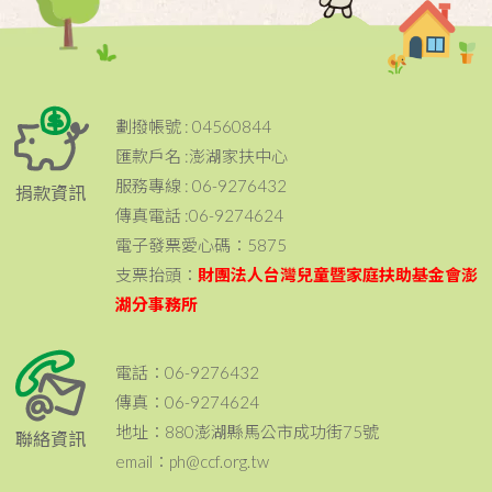
劃撥帳號 : 04560844
匯款戶名 :澎湖家扶中心
服務專線 : 06-9276432
捐款資訊
傳真電話 :06-9274624
電子發票愛心碼：5875
支票抬頭：
財團法人台灣兒童暨家庭扶助基金會澎
湖分事務所
電話：06-9276432
傳真：06-9274624
地址：880澎湖縣馬公市成功街75號
聯絡資訊
email：ph@ccf.org.tw