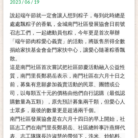
2023 / 06 / 19
說起端午節就一定會讓人想到粽子，每到此時總是
處處飄粽子的香氣，金城南門社區發展協會日前號
召志工們，一起總動員包粽，今年更是首次舉辦
「端午節肉粽愛心義賣」的活動，將販售所得全數
捐給家扶基金會金門家扶中心，讓愛心隨著粽香飄
散。
這是南門社區首次嘗試把社區節慶活動融入公益性
質，南門里長鄭易岳表示，南門社區在六月十日之
前，募集有意願參加義賣活動的民眾、團體或公
司，以每顆五十元的價格由他們自行認購（最低認
購數量為五顆），原先預計募集兩千顆，但愛心人
士眾多，最後的數量更是超過兩千個。
南門社區發展協會是在六月十四日的早上開始，社
區志工們在南門里長鄭易岳、社區總幹事許燕輝代
表、志工隊隊長許淑慧的帶領下，洗米、炒餡料、