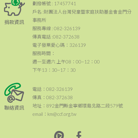
劃撥帳號 : 17457741
戶名 :財團法人台灣兒童暨家庭扶助基金會金門分
事務所
捐款資訊
服務專線 : 082-326139
傳真電話 :082-372638
電子發票愛心碼：326139
服務時間：
週一至週六 上午08：00~12：00
下午13：30~17：30
電話：082-326139
傳真：082-372638
地址：892金門縣金寧鄉環島北路二段579號
聯絡資訊
email：km@ccf.org.tw