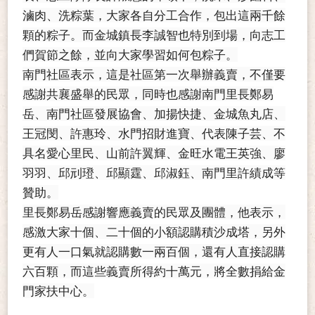
滷肉、洗粽葉，大家各自分工合作，包出這兩千餘
顆的粽子。而金城鎮長李誠智也特別到場，向志工
們賀節之餘，並向大家學習如何包粽子。
南門社區表示，這是社區第一次舉辦義賣，不僅要
感謝共襄盛舉的民眾，同時也感謝南門里長鄭易
岳、南門社區發展協會、加揚快捷、金城魚丸店、
王冠閔、許惠玲、水門招財進寶、代表陳子芸、不
具名愛心里民、山前許翼輝、金旺水電王英強、廖
羽羽、邱刓璒、邱顯霆、邱淑鈺、南門里許績成等
贊助。
里長鄭易岳感謝響應義賣的民眾及團體，他表示，
感激大家十個、二十個的小額認購積沙成塔，另外
更有人一口氣就認購數一兩百個，還有人直接認購
六百顆，而這些義賣所得約十萬元，將全數捐給金
門家扶中心。