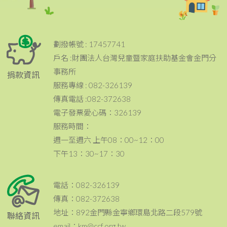
劃撥帳號 : 17457741
戶名 :財團法人台灣兒童暨家庭扶助基金會金門分
事務所
捐款資訊
服務專線 : 082-326139
傳真電話 :082-372638
電子發票愛心碼：326139
服務時間：
週一至週六 上午08：00~12：00
下午13：30~17：30
電話：082-326139
傳真：082-372638
地址：892金門縣金寧鄉環島北路二段579號
聯絡資訊
email：km@ccf.org.tw