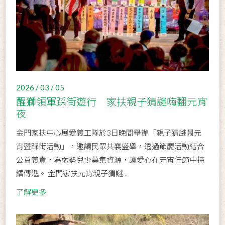
2026 / 03 / 05
醒獅領軍踩街遊行 家扶親子猜謎嗨翻元宵
夜
金門家扶中心展愛義工隊於3日晚間舉辦「親子猜謎鬧元
宵暨踩街活動」，邀請民眾共襄盛舉，透過節慶活動結合
公益義賣，為弱勢兒少募集資源，讓愛心在元宵佳節中持
續傳遞。 金門家扶元宵親子猜謎...
了解更多