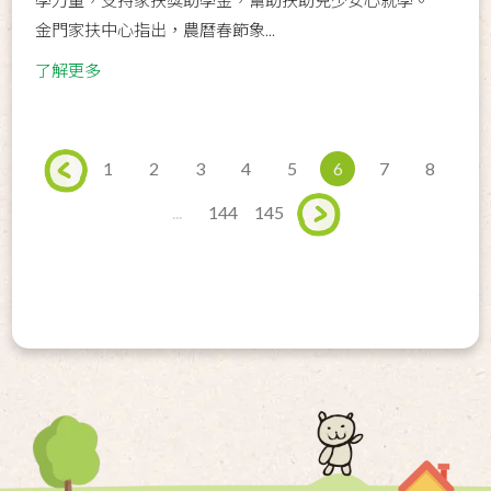
金門家扶中心指出，農曆春節象...
了解更多
1
2
3
4
5
6
7
8
...
144
145