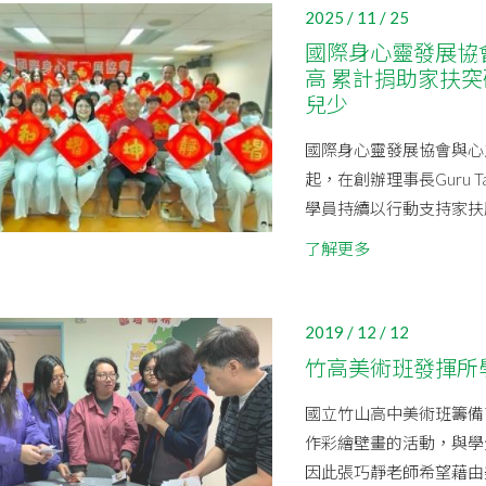
2025 / 11 / 25
國際身心靈發展協
高 累計捐助家扶突
兒少
國際身心靈發展協會與心之
起，在創辦理事長Guru
學員持續以行動支持家扶服
了解更多
2019 / 12 / 12
竹高美術班發揮所
國立竹山高中美術班籌備
作彩繪壁畫的活動，與學
因此張巧靜老師希望藉由美