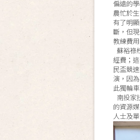
偏遠的學
農忙於生
有了明顯
斷，但現
教練費用
蘇裕祿
經費；這
民盃競速
演，因為
此獨輪車
南投家
的資源媒
人士及單