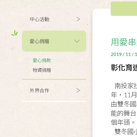
中心活動
用愛串
愛心捐贈
2019 / 11 / 
愛心捐款
彰化育
物資捐贈
南投家
外界合作
年，11
由雙冬國
能的舞台
個年頭。
雙冬國