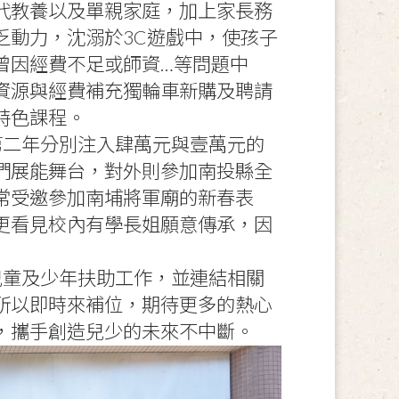
代教養以及單親家庭，加上家長務
乏動力，沈溺於3C遊戲中，使孩子
曾因經費不足或師資…等問題中
資源與經費補充獨輪車新購及聘請
特色課程。
第二年分別注入肆萬元與壹萬元的
們展能舞台，對外則參加南投縣全
常受邀參加南埔將軍廟的新春表
更看見校內有學長姐願意傳承，因
兒童及少年扶助工作，並連結相關
所以即時來補位，期待更多的熱心
，攜手創造兒少的未來不中斷。