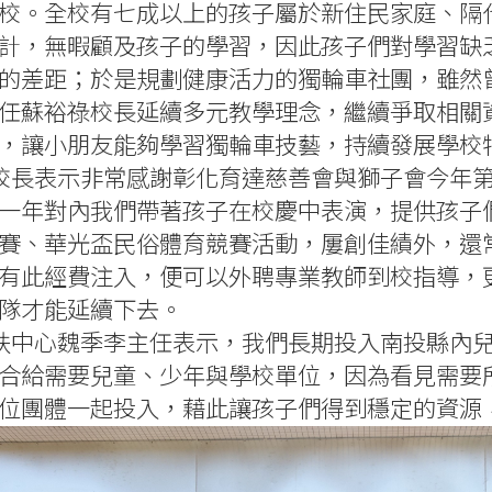
校。全校有七成以上的孩子屬於新住民家庭、隔
計，無暇顧及孩子的學習，因此孩子們對學習缺
的差距；於是規劃健康活力的獨輪車社團，雖然
任蘇裕祿校長延續多元教學理念，繼續爭取相關
，讓小朋友能夠學習獨輪車技藝，持續發展學校
校長表示非常感謝彰化育達慈善會與獅子會今年
一年對內我們帶著孩子在校慶中表演，提供孩子
賽、華光盃民俗體育競賽活動，屢創佳績外，還
有此經費注入，便可以外聘專業教師到校指導，
隊才能延續下去。
扶中心魏季李主任表示，我們長期投入南投縣內
合給需要兒童、少年與學校單位，因為看見需要
位團體一起投入，藉此讓孩子們得到穩定的資源