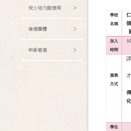
兒少培力館借用
學校
名稱
後援團體
1
加入
申訴管道
時間
服務
方式
學生