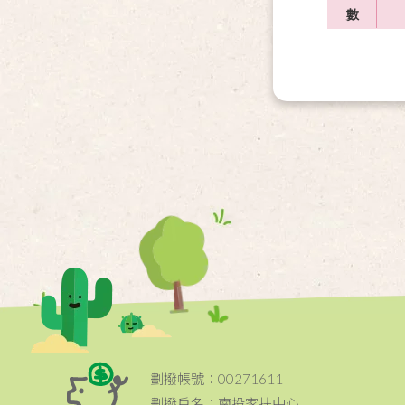
數
劃撥帳號：00271611
劃撥戶名：南投家扶中心