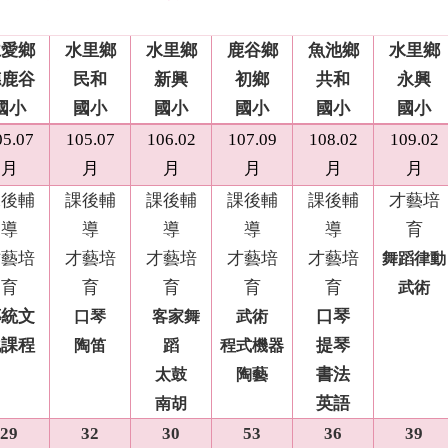
仁愛鄉
水里鄉
水里鄉
鹿谷鄉
魚池鄉
水里鄉
德鹿谷
民和
新興
初鄉
共和
永興
國小
國小
國小
國小
國小
國小
05.07
105.07
106.02
107.09
108.02
109.02
月
月
月
月
月
月
課後輔
課後輔
課後輔
課後輔
課後輔
才藝培
導
導
導
導
導
育
才藝培
才藝培
才藝培
才藝培
才藝培
舞蹈律動
育
育
育
育
育
武術
傳統文
口琴
口琴
客家舞
武術
化課程
提琴
陶笛
蹈
程式機器
書法
太鼓
陶藝
英語
南胡
29
32
30
53
36
39