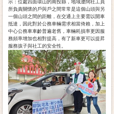
示
：
位處四面環山的南投縣，地域遼闊社工員
所負責關懷的戶與戶之間常常是這個山頭與另
一個山頭之間的距離，在交通上主要需以開車
抵達，因此對於公務車輛需求相當
倚賴
，加上
中心公務車車齡普遍老舊，
車輛耗損率
更
因服
務頻率
增加
也相對提高，有了新車更
可以
提昇
服務孩子
與社工
的安全性。