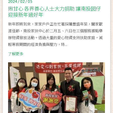
2024 / 02 / 05
揪甘心 各界善心人士大力捐助 讓南投囡仔
迎接新年過好年
新年即將到來，家家戶戶正在忙著採購豐盛年菜，闔家歡
渡佳節，南投家扶中心於二月五、六日在三個服務據點舉
辦物資發放活動。透過大量的愛心物資支持扶助家庭，減
輕寒假期間的經濟負擔與壓力，特...
了解更多