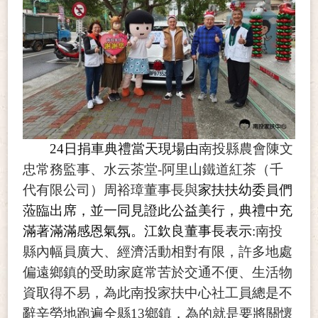
24日捐車典禮當天現場由
南投縣農會陳文
忠常務監事、水云茶堂
-阿里山鐵道紅茶（千
代有限公司）周裕璋董事長與
家扶扶幼委員們
蒞臨出席，並一同見證此公益美行，典禮中充
滿著滿滿感恩氣氛。江欽良董事長表示
:
南投
縣內幅員廣大、經濟活動相對有限，許多地處
偏遠鄉鎮的受助家庭常苦於交通不便、生活物
資取得不易，為此
南投家扶
中心社工員
總是不
辭辛勞地跑遍全縣
13鄉鎮，為的就是要將關懷