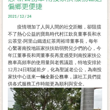
偏鄉更便捷
2021 / 12 / 24
疫情增加了人與人間的社交距離，卻阻擋
不了熱心公益的寶島時代村
江欽良董事長和水
云茶堂
-阿里山鐵道紅茶周裕璋董事長，每
年
心繫著南投地區家扶扶助
弱勢兒少們的心
，今
年江董事長和周董事長再度感受到南投家扶公
務車高頻率的使用量與老舊議題，特地
安排於
12月24日耶誕前夕，化為聖誕老公公，為南投
家扶中心送來
一輛全新公務車，
讓社工員們提
供各式服務工作時能更為順利與安全。