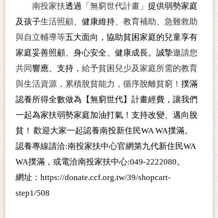
南投家扶
透過
「無窮世代計畫」
提供弱勢家庭
及孩子
生活照顧
、健康維持
、教育補助、急難救助
與自立輔導等
五大面向，協助貧困家庭的兒童享有
家庭妥善照顧、身心安全、健康成長。誠摯
邀請您
共同
響應、支持，
給予貧困兒少及家庭所需的教育
與生活資源，累積脫貧能力，循序脫離貧窮！
撲滿
認養所得全數做為【無窮世代】計畫經費，讓我們
一起為家扶弱勢家庭加油打氣！支持改變、邁向脫
貧！
歡迎大家一起認養南投新住民WA WA撲滿。
認養專線請洽
:南投家扶中心官網第九代新住民WA
WA撲滿，或電洽南投家扶中心:049-2222080。
網址：
https://donate.ccf.org.tw/39/shopcart-
step1/508