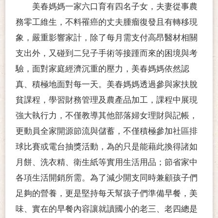
美春媽媽
一家六口育有四名子女，夫妻從事農
務零工維生，不料罹癌的
丈夫
腫瘤復發且有轉移現
象，嚴重影響家計，除了每月需支付高昂醫材相關
支出外，又碰到
二兒子手術等接踵而來的困境與考
驗，面對家庭經濟沉重的壓力，美春媽媽依然認
真、積極地面對每一天。美春媽媽透過參與家扶脫
貧課程，學習財務管理及農產品加工，課程中展現
強大執行力，不僅教導其他部落婦女理財與記帳，
更動員全家開源節流與儲蓄，
不僅積極參加社區排
球比賽或電台抽獎活動，為的只是能藉此換得諸如
月餅、洗衣精、衛生紙等實用生活用品；節省家中
各項生活開銷所需。為了減少開支同時兼顧孩子們
足夠的營養，更是堅持每天幫孩子們準備早餐，美
味、實在的早餐內容讓就讀國小的老三、老四總是