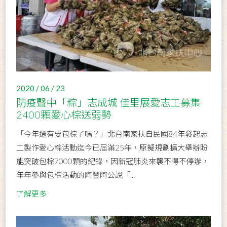
2020 / 06 / 23
防疫聲中「粽」志成城 佳里展愛志工募集
2400顆愛心棕送弱勢
「今年還有要包棕子嗎？」北台南家扶自民國84年發起志
工製作愛心粽活動迄今已屆滿25年，原擬規劃擴大舉辦盼
能突破包棕7000顆的紀錄，因新冠肺炎來襲不得不停辦，
年年參與包棕活動的阿豐阿公說「...
了解更多