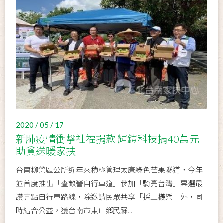
2020 / 05 / 17
新肺疫情衝擊社福捐款 輝鎧科技捐40萬元
助貧送暖家扶
台南柳營區公所近年來積極管理太康綠色芒果隧道，今年
並首度推出「查畝營自行車道」參加「騎亮台灣」票選最
讚亮點自行車路線，除邀請民眾共享「採土檨樂」外，同
時結合公益，獲台南市東山鄉民蘇...