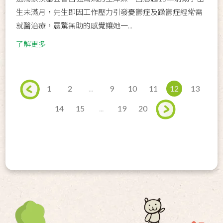
生未滿月，先生即因工作壓力引發憂鬱症及躁鬱症經常需
就醫治療，震驚無助的感覺讓她一...
了解更多
1
2
...
9
10
11
12
13
14
15
...
19
20