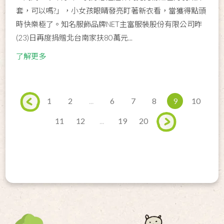
套，可以嗎?」，小女孩眼睛發亮盯著新衣看，當獲得點頭
時快樂極了。知名服飾品牌NET主富服裝股份有限公司昨
(23)日再度捐贈北台南家扶80萬元...
了解更多
1
2
...
6
7
8
9
10
11
12
...
19
20