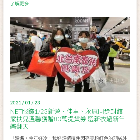
了解更多
2021 / 01 / 23
NET服飾1/23新營、佳里、永康同步封舘
家扶兒溫馨獲贈80萬提貨券 選新衣過新年
樂翻天
「媽媽，今年好冷，我好想選這件閃亮亮粉紅色的羽絨外