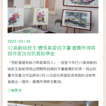
2021 / 03 / 26
92高齡姚民生 體悟真愛捐字畫 義賣所得將
捐作家扶兒抗貧助學金
「想趁著還有餘力時能幫到人」，這是今年已92歲高齡的
姚民生爺爺想捐出閒暇時自娛的字畫義賣的初衷，捐出的
畫作及書法作品將自3月26日起在新營區長榮路的活泉教
會展出一個月，義賣所得將全數捐...
了解更多