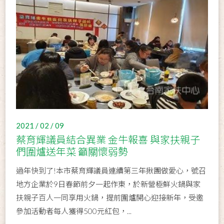
2021 / 02 / 09
蔡育輝議員結合異業 金牛報喜 與家扶親子
們圍爐送年菜 籲關懷弱勢
過年快到了!本市蔡育輝議員連續第三年揪團做愛心，號召
地方企業於9日春節前夕一起作東，於新營極鮮火鍋與家
扶親子百人一同享用火鍋，提前圍爐開心迎接新年，受邀
參加活動者每人獲得500元紅包，...