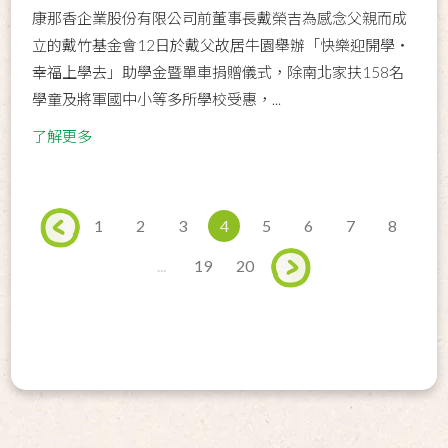
康那香企業股份有限公司前董事長戴榮吉為感念父親而成
立的戴竹基金會12日於戴父故居牛園舉辦「快樂迎開學‧
幸福上學去」助學金暨單車捐贈儀式，除南北家扶158名
學童及將軍國中小等多所學校受惠，...
了解更多
1
2
3
4
5
6
7
8
...
19
20