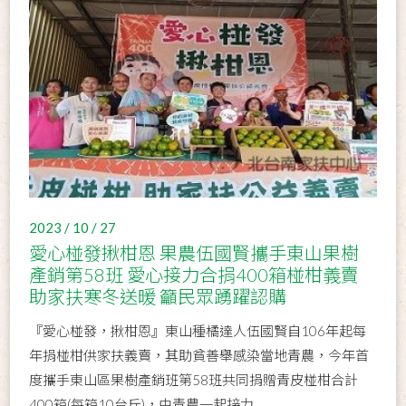
2023 / 10 / 27
愛心椪發揪柑恩 果農伍國賢攜手東山果樹
產銷第58班 愛心接力合捐400箱椪柑義賣
助家扶寒冬送暖 籲民眾踴躍認購
『愛心椪發，揪柑恩』東山種橘達人伍國賢自106年起每
年捐椪柑供家扶義賣，其助貧善舉感染當地青農，今年首
度攜手東山區果樹產銷班第58班共同捐贈青皮椪柑合計
400箱(每箱10台斤)，由青農一起接力...