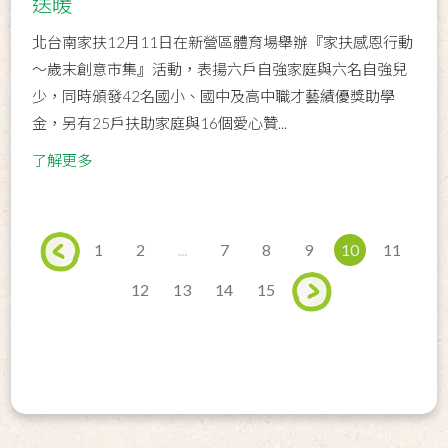
送暖
北台南家扶12月11日在新營區體育場舉辦『家扶感恩行動
～歲末創意市集』活動，表揚六戶自強家庭與六名自強兒
少，同時頒發42名國小、國中及高中職才藝績優獎助學
金，另有25戶扶助家庭與16個愛心贊...
了解更多
1
2
...
7
8
9
10
11
12
13
14
15