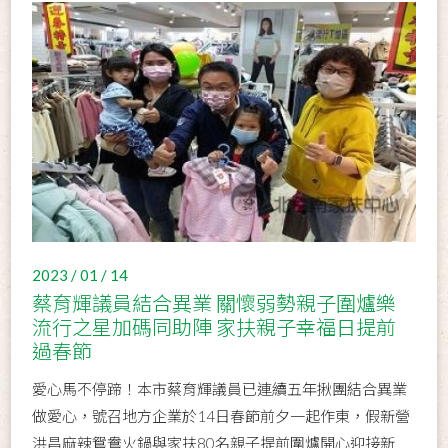
2023 / 01 / 14
蔡育輝議員結合異業 關懷弱勢親子圍爐樂
流行之星加碼同助陣 家扶親子幸福日提前
過春節
愛心馬不停蹄！本市蔡育輝議員已連續五年揪團結合異業
做愛心，號召地方企業於14日春節前夕一起作東，假新營
洪昌麻辣鴛鴦火鍋與家扶80名親子提前圍爐開心迎接新