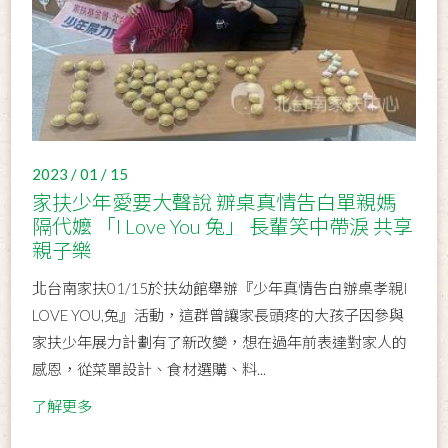
2023 / 01 / 15
家扶少年愛要大聲說 辧桌真情告白單親媽
隔代嬤 「I Love You 兔」 長輩笑中帶淚 共享
親子樂
北台南家扶01/15於扶幼館舉辦『少年真情告白辦桌孝親I
LOVE YOU,兔』活動，這群曾讓家長頭疼的大孩子因參與
家扶少年展力計劃有了新改變，想在過年前表達對家人的
感恩，從菜單設計、食材選購、料...
了解更多