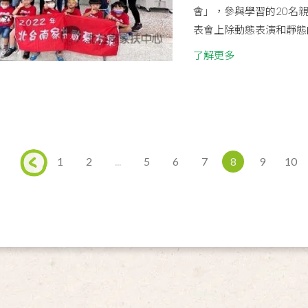
會」，參與學習的20名
表會上除動態表演和靜態的
了解更多
1
2
...
5
6
7
8
9
10