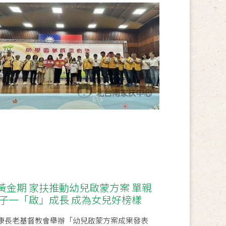
黃金期 家扶推動幼兒啟蒙方案 單親
親子一「啟」成長 成為女兒好榜樣
假永康長老基督教會舉辦「幼兒啟蒙方案成果發表