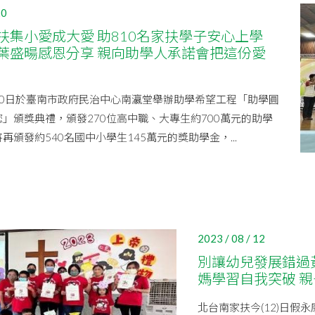
20
扶集小愛成大愛 助810名家扶學子安心上學
葉盛暘感恩分享 親向助學人承諾會把這份愛
20日於臺南市政府民治中心南瀛堂舉辦助學希望工程「助學圓
」頒獎典禮，頒發270位高中職、大專生約700萬元的助學
再頒發約540名國中小學生145萬元的獎助學金，...
2023 / 08 / 12
別讓幼兒發展錯過
媽學習自我突破 
北台南家扶今(12)日