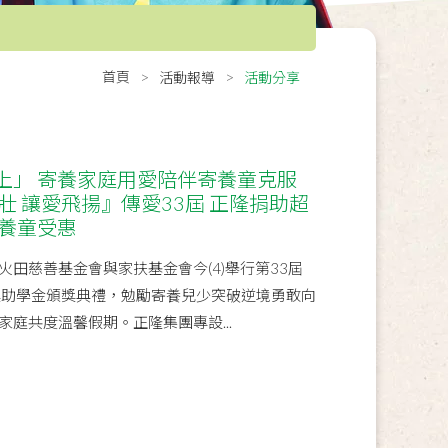
首頁
活動報導
活動分享
上」 寄養家庭用愛陪伴寄養童克服
壯 讓愛飛揚』傳愛33屆 正隆捐助超
寄養童受惠
田慈善基金會與家扶基金會今(4)舉行第33屆
獎助學金頒獎典禮，勉勵寄養兒少突破逆境勇敢向
庭共度溫馨假期。正隆集團專設...