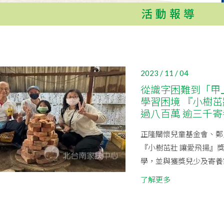
活動報導
2023 / 11 / 04
從識字困難到「甲
學習困境 『小樹茁
過八百萬 逾三千
正隆關懷兒童基金會、鄭火
『小樹茁壯 讓愛飛揚』
學，並與獲獎兒少及寄養家
了解更多