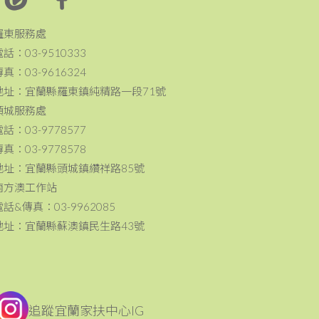
羅東服務處
電話：03-9510333
傳真：03-9616324
地址：宜蘭縣羅東鎮純精路一段71號
頭城服務處
電話：03-9778577
傳真：03-9778578
地址：宜蘭縣頭城鎮纘祥路85號
南方澳工作站
電話&傳真：03-9962085
地址：宜蘭縣蘇澳鎮民生路43號
追蹤宜蘭家扶中心IG