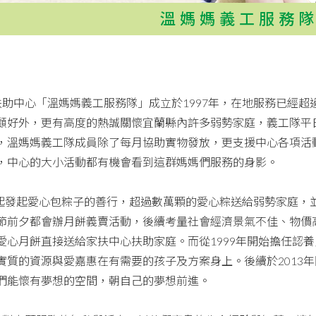
溫媽媽義工服務
助中心「溫媽媽義工服務隊」成立於1997年，在地服務已經超
顧好外，更有高度的熱誠關懷宜蘭縣內許多弱勢家庭，義工隊平
，溫媽媽義工隊成員除了每月協助實物發放，更支援中心各項活
，中心的大小活動都有機會看到這群媽媽們服務的身影。
年起發起愛心包粽子的善行，超過數萬顆的愛心粽送給弱勢家庭，並
節前夕都會辦月餅義賣活動，後續考量社會經濟景氣不佳、物價
愛心月餅直接送給家扶中心扶助家庭。而從1999年開始擔任認
實質的資源與愛嘉惠在有需要的孩子及方案身上。後續於2013
們能懷有夢想的空間，朝自己的夢想前進。