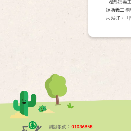
溫媽媽義工
媽媽義工隊
來越好，「
劃撥帳號：
01036958