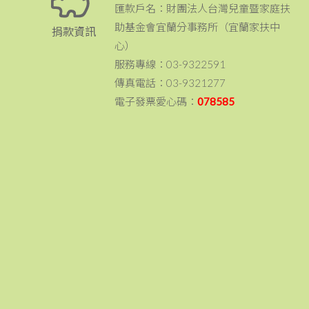
匯款戶名：財團法人台灣兒童暨家庭扶
助基金會宜蘭分事務所（宜蘭家扶中
捐款資訊
心）
服務專線：03-9322591
傳真電話：03-9321277
電子發票愛心碼：
078585