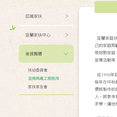
認識家扶
宜蘭家扶中心
宜蘭家庭扶
己的家庭照
懷弱勢家庭
後援團體
宣導活動等
扶幼委員會
從1998
溫媽媽義工服務隊
每年在中秋
家扶家友會
便將製作的
人，將更多
求學，讓他