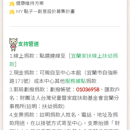
健康維持方案
MY 點子－創意設計募集計畫
支持管道
1.線上捐款：點選連線至［
宜蘭家扶線上扶幼捐
款
］
2.現金捐款：可親自至中心本館（宜蘭市自強新
路171號）或本中心其他
服務據點
捐款
3.郵局劃撥捐款：劃撥帳號：
01036958
、匯款戶
名：財團法人台灣兒童暨家庭扶助基金會宜蘭分
事務所(註明：扶幼捐款)
4.支票捐款：註明捐款人姓名、電話、地址及捐
款用途，在以掛號方式寄至中心，支票抬頭「 財