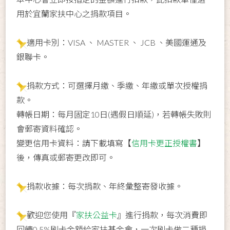
用於宜蘭家扶中心之捐款項目。
適用卡別：VISA 、 MASTER 、 JCB 、美國運通及
銀聯卡。
捐款方式：可選擇月繳、季繳、年繳或單次授權捐
款。
轉帳日期：每月固定10日(遇假日順延)，若轉帳失敗則
會郵寄資料確認。
變更信用卡資料：請下載填寫【
信用卡更正授權書
】
後，傳真或郵寄更改即可。
捐款收據：每次捐款、年終彙整寄發收據。
歡迎您使用『
家扶公益卡
』進行捐款，每次消費即
回饋0.5%刷卡金額給家扶基金會，一次刷卡做二種捐