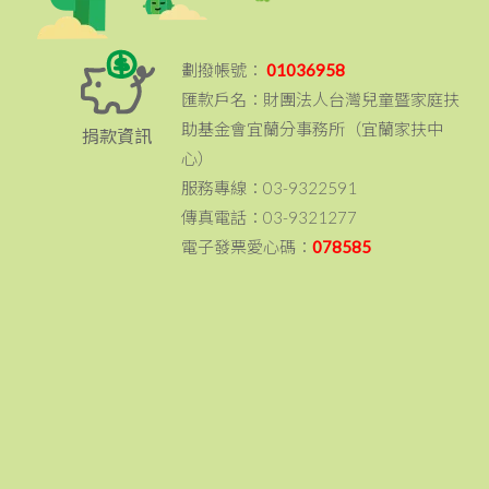
劃撥帳號：
01036958
匯款戶名：財團法人台灣兒童暨家庭扶
助基金會宜蘭分事務所（宜蘭家扶中
捐款資訊
心）
服務專線：03-9322591
傳真電話：03-9321277
電子發票愛心碼：
078585