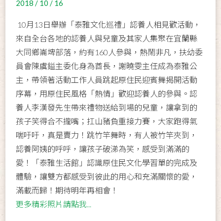
2018 / 10 / 16
10月13日舉辦「泰雅文化巡禮」認養人相見歡活動，
來自全台各地的認養人與兒童及其家人集聚在宜蘭縣
大同鄉崙埤部落，約有160人參與，熱鬧非凡，扶幼委
員會陳虞鎰主委化身為酋長，謝曉雯主任成為泰雅公
主，帶領著活動工作人員跳起原住民迎賓舞揭開活動
序幕，用原住民風格「熱情」歡迎認養人的參與。認
養人李漢發先生帶來禮物送給到場的兒童，讓拿到的
孩子笑得合不攏嘴；扛山豬負重接力賽，大家跑得氣
喘吁吁，真是賣力！跳竹竿舞時，有人被竹竿夾到，
認養阿姨的呼呼，讓孩子破涕為笑，感受到滿滿的
愛！「泰雅生活館」認識原住民文化學習單的完成及
體驗，讓雙方都感受到彼此的用心和充滿關懷的愛，
滿載而歸！期待明年再相會！
更多精彩照片請點我...