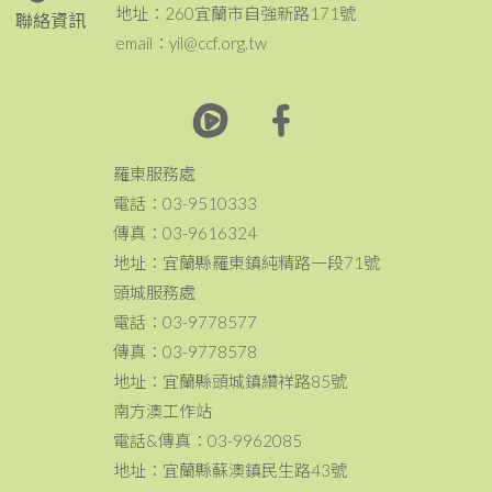
地址：260宜蘭市自強新路171號
聯絡資訊
email：yil@ccf.org.tw
羅東服務處
電話：03-9510333
傳真：03-9616324
地址：宜蘭縣羅東鎮純精路一段71號
頭城服務處
電話：03-9778577
傳真：03-9778578
地址：宜蘭縣頭城鎮纘祥路85號
南方澳工作站
電話&傳真：03-9962085
地址：宜蘭縣蘇澳鎮民生路43號