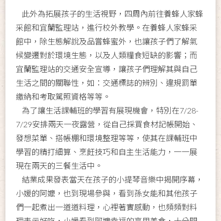
此外為拓展孩子的生活視野，四周內前往養蜂人家蜂
采館和宜蘭監理站，進行校外教學。在養蜂人家蜂采
館中，除生態解說及品嘗蜂蜜外，也讓孩子們了解氣
候變遷對於環境生態，以及人類糧食短缺的影響；而
宜蘭監理站的交通安全宣導，讓孩子們理解其與自己
生活之間的關聯性，如：交通標誌的辨別、違規罰單
繳納和考取駕照資格等等。
為了讓生活課輔班的學習有展現機會，特別在7/28-
7/29安排兩天一夜露營，從自己採買食材記帳開始、
發想菜單、搭帳棚和環境整理等等，使其在課輔班中
學習的精打細算、烹飪技巧和自主生活能力，一一展
現在兩天的三餐生活中。
結業成果發表當天在孩子的小提琴音樂中揭開序幕，
小媛的阿嬤，也到現場參與，看到孫女能和其他孩子
們一起煮出一道道料理，心裡著實感動，也頻頻對料
理表示好吃，小媛看到阿嬤幸福的享用美食，十分開