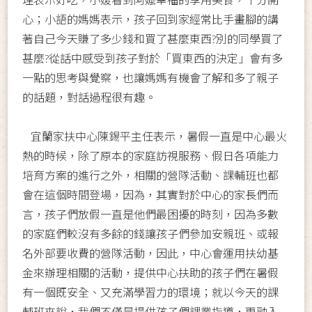
心；小語的媽媽表示，孩子回到家經常比手畫腳的講
著自己今天賺了多少錢和買了甚麼東西?別的同學買了
甚麼?從話中感受到孩子對於「買東西的決定」會有多
一點的思考與覺察，也讓媽媽有機會了解和多了親子
的話題，對話過程很有趣。
宜蘭家扶中心陳錫平主任表示，暑假一直是中心最火
熱的時候，除了原本的家庭訪視服務、假日各項能力
培育方案的進行之外，相關的營隊活動、課輔班也都
會在這個時間登場，因為，其實對於中心的家長們而
言，孩子們放假一直是他們最困擾的時刻，因為多數
的家庭們較沒有多餘的錢讓孩子們參加安親班、或報
名外部要收費的營隊活動，因此，中心會運用扶幼基
金來辦理相關的活動，提供中心扶助的孩子們在暑假
有一個既安全、又充滿學習力的環境；就以今天的課
輔班來說，我們不僅是提供孩子們課業指導，更融入