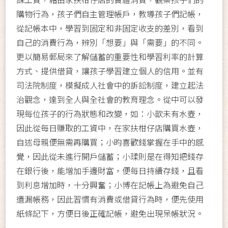
購物行為，孩子們自主管理帳戶，教導孩子們記帳，
從記帳本中，學習到固定和非固定收支的差別，看到
自己的消費行為，辨別「想要」與「需要」的不同。
更以簡易郵局來了解儲蓄的重要性和學習利率的計算
方式、提供借貸，讓孩子學習建立個人的信用。並有
司法院制度，模擬成人社會中的訴訟制度，建立起法
治觀念，達到全人與全社會的教育理念。從中可以發
現每位孩子的行為狀態和改變，如：小歆未有水壺，
因此從每日賺取的工資中，在家扶柑仔店購買水壺，
自述母親便無需再購買；小昀喜歡錢掌握在手中的感
覺，因此從未進行開戶儲蓄；小瑈則是在得知把錢存
在銀行後，能增加手邊財富，便每日持續存錢，且看
到利息增加時，十分興奮；小博在記帳上為避免自己
遺漏帳務，因此習慣有消費或借貸行為時，便先使用
紙條記下，方便日後正確記帳，避免出現呆帳狀況。