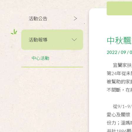
活動公告
中秋飄
活動報導
2022 / 09 / 
中心活動
宜蘭家扶中
第24年從
被幫助的家
不間斷，在
從9/1~
愛心及關懷
份力；溫媽
共計188