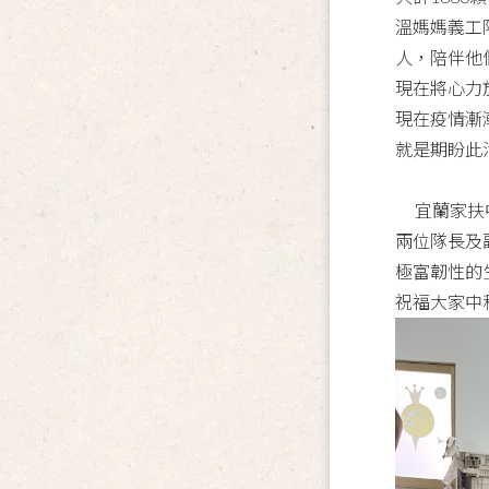
溫媽媽義工
人，陪伴他
現在將心力
現在疫情漸
就是期盼此
宜蘭家扶中
兩位隊長及
極富韌性的
祝福大家中