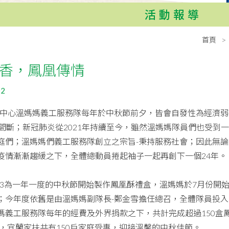
活動報導
首頁
香，鳳凰傳情
02
心溫媽媽義工服務隊每年於中秋節前夕，皆會自發性為經濟弱
未間斷；新冠肺炎從2021年持續至今，雖然溫媽媽隊員們也受到
庭們；溫媽媽們義工服務隊創立之宗旨-秉持服務社會；因此無
疫情漸漸趨緩之下，全體總動員捲起袖子一起再創下一個24年。
9/3為一年一度的中秋節開始製作鳳凰酥禮盒，溫媽媽於7月份開
；今年度依舊是由溫媽媽副隊長-鄭金雪擔任總召，全體隊員投
媽義工服務隊每年的經費及外界捐款之下，共計完成超過150盒
6顆，宜蘭家扶共有150戶家庭受惠，迎接溫馨的中秋佳節。