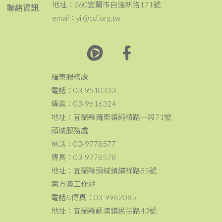
地址：260宜蘭市自強新路171號
聯絡資訊
email：yil@ccf.org.tw
羅東服務處
電話：03-9510333
傳真：03-9616324
地址：宜蘭縣羅東鎮純精路一段71號
頭城服務處
電話：03-9778577
傳真：03-9778578
地址：宜蘭縣頭城鎮纘祥路85號
南方澳工作站
電話&傳真：03-9962085
地址：宜蘭縣蘇澳鎮民生路43號