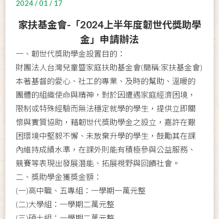
2024 / 01 / 17
家扶基金會-「2024上半年度韌世代獎助學
金」申請辦法
一、韌世代獎助學金設置目的：
財團法人台灣兒童暨家庭扶助基金會(簡稱:家扶基金會)
本著基督的愛心、社工的專業、及時的幫助、溫暖的
團體的組織使命與精神，對於因遭遇家庭經濟困境，
限制或特殊經驗而無法穩定就學的學生，提供立即關
懷與實質協助，藉韌世代獎助學金之設立，嘉許在艱
困環境中堅毅不懈、未放棄升學的學生，鼓勵其在課
內維持成績水準，在課外則能有積極參與公益服務、
競賽等表現出發展潛能、拓展視野與回饋社會。
二、獎助學金獲獎金額：
(一)高中職、五專組：一學期一萬元整
(二)大學組：一學期二萬元整
(三)碩士組：一學期二萬元整