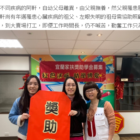
不同疾病的阿軒，自幼父母離異，由父親撫養，然父親罹患
軒尚有年邁罹患心臟疾病的祖父、左眼失明的祖母需協助照
，到大賣場打工，即便工作時間長，仍不喊苦，勤奮工作只