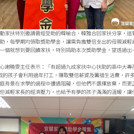
動家扶特別邀請曾經受助的韓喻合、韓雅合回家扶分享，這
助，每學期均領取獎助學金，讓需負擔雙倍支出的母親減輕
一個就想到要回饋家扶，特別捐助本次獎助學金，望透過出
心謝曉雯主任表示：「有超過九成家扶中心扶助的高中大專
成的孩子會利用過年打工，賺取雙倍薪資及籌措生活費，許多
庭背景在求學的過程中遭遇阻礙，但他們不選擇放棄，而更
但減輕家長的經濟壓力，也給予有夢的孩子滿滿的溫暖，讓