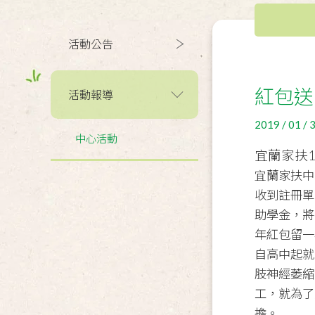
活動公告
紅包送
活動報導
2019 / 01 / 
中心活動
宜蘭家扶
宜蘭家扶中
收到註冊單
助學金，將
年紅包留一
自高中起就
肢神經萎縮
工，就為了
擔。