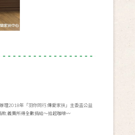
理2018年「羽你同行.傳愛家扶」主委盃公益
心捐款.義賣所得全數捐給～拾起咖啡〰