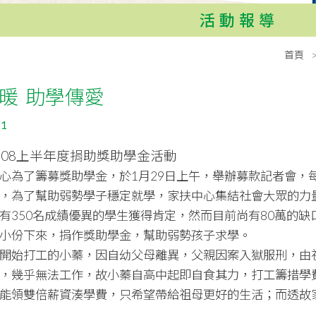
活動報導
首頁
暖 助學傳愛
31
108上半年度捐助獎助學金活動
心為了籌募獎助學金，於1月29日上午，舉辦募款記者會，
，為了幫助弱勢學子穩定就學，家扶中心集結社會大眾的力量
有350名成績優異的學生獲得肯定，然而目前尚有80萬的
小份下來，捐作獎助學金，幫助弱勢孩子求學。
開始打工的小蓁，因自幼父母離異，父親因案入獄服刑，由
，幾乎無法工作，故小蓁自高中起即自食其力，打工籌措學
能領雙倍薪資湊學費，只希望帶給祖母更好的生活；而透故