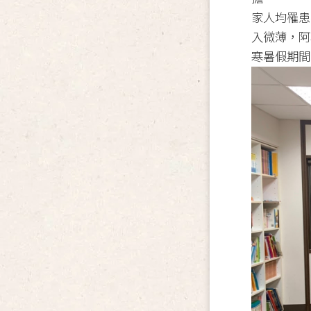
家人均罹患
入微薄，阿
寒暑假期間