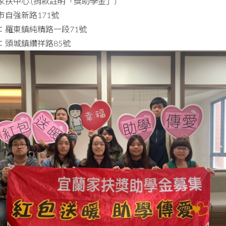
家扶中心
(
捐款註明「獎助學金」)
市自強新路171號
：羅東鎮純精路一段71號
：頭城鎮纘祥路85號