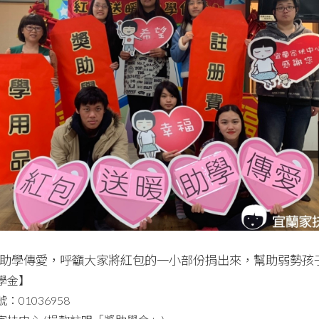
助學傳愛，呼籲大家將紅包的一小部份捐出來，幫助弱勢孩
學金】
01036958