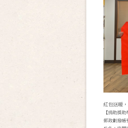
紅包送暖，
【捐助獎助
郵政劃撥帳號：