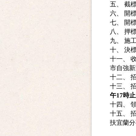
五、 截標
六、 開標
七、 開
八、 押
九、 施
十、 決
十一、 
市自強新
十二、 
十三、 
午17時止
十四、 
十五、 
扶宜蘭分