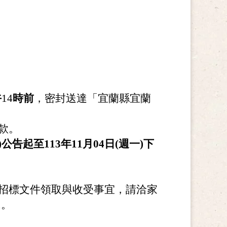
午
14
時前
，密封送達「宜蘭縣宜蘭
款。
)公告起至113年11月04日(週一)下
招標文件領取與收受事宜，請洽家
1。