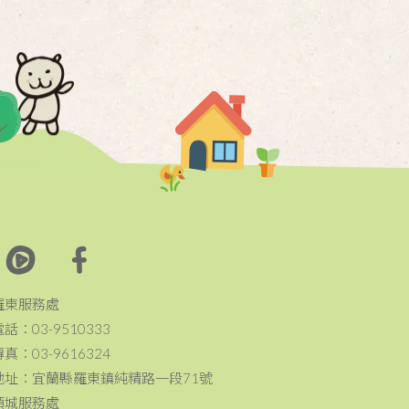
羅東服務處
電話：03-9510333
傳真：03-9616324
地址：宜蘭縣羅東鎮純精路一段71號
頭城服務處