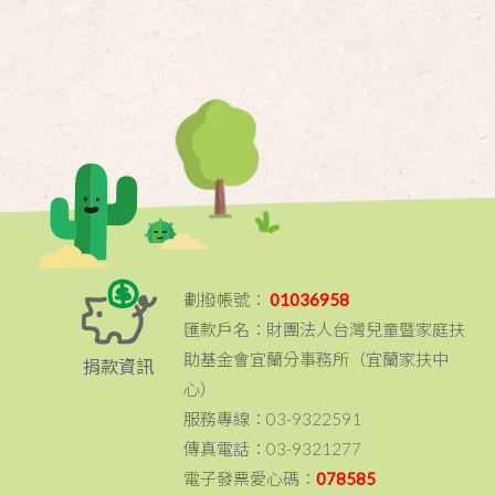
劃撥帳號：
01036958
匯款戶名：財團法人台灣兒童暨家庭扶
助基金會宜蘭分事務所（宜蘭家扶中
捐款資訊
心）
服務專線：03-9322591
傳真電話：03-9321277
電子發票愛心碼：
078585