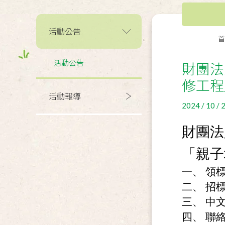
活動公告
首
活動公告
財團法
修工程
活動報導
2024 / 10 / 
財團法
「親子
一、 領標
二、 招
三、 中
四、 聯