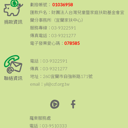
劃撥帳號：
01036958
匯款戶名：財團法人台灣兒童暨家庭扶助基金會宜
蘭分事務所（宜蘭家扶中心）
捐款資訊
服務專線：03-9322591
傳真電話：03-9321277
電子發票愛心碼：
078585
電話：03-9322591
傳真：03-9321277
地址：260宜蘭市自強新路171號
聯絡資訊
email：yil@ccf.org.tw
羅東服務處
電話：03-9510333