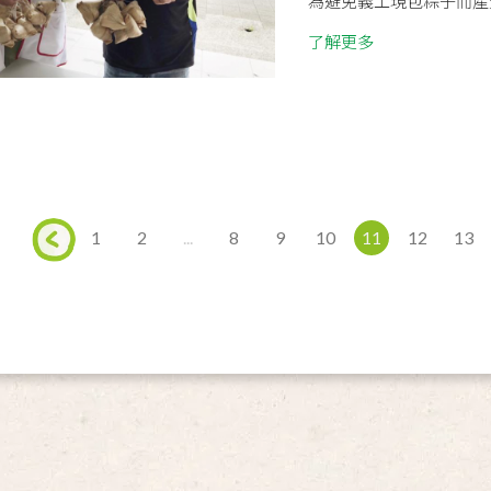
為避免義工現包粽子而產生
了解更多
1
2
...
8
9
10
11
12
13