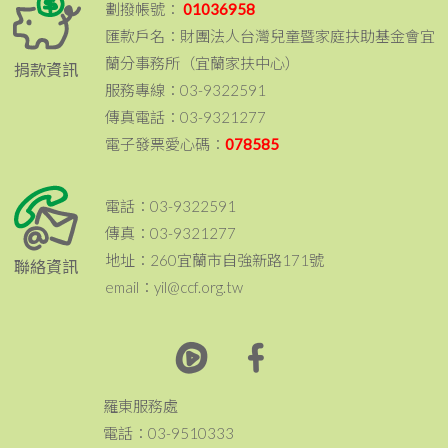
劃撥帳號：
01036958
匯款戶名：財團法人台灣兒童暨家庭扶助基金會宜
蘭分事務所（宜蘭家扶中心）
捐款資訊
服務專線：03-9322591
傳真電話：03-9321277
電子發票愛心碼：
078585
電話：03-9322591
傳真：03-9321277
地址：260宜蘭市自強新路171號
聯絡資訊
email：yil@ccf.org.tw
羅東服務處
電話：03-9510333