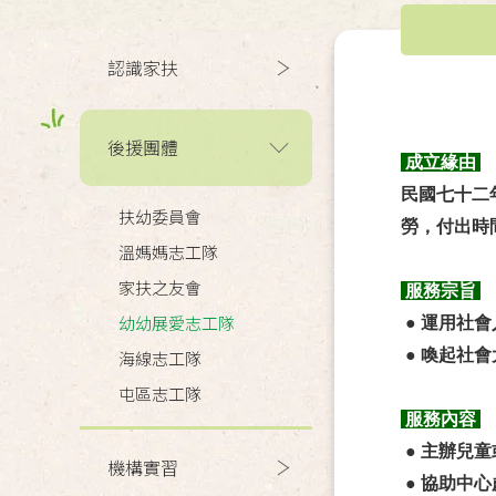
認識家扶
後援團體
成立緣由
民國七十二
扶幼委員會
勞，付出時
溫媽媽志工隊
家扶之友會
服務宗旨
幼幼展愛志工隊
● 運用社
● 喚起社
海線志工隊
屯區志工隊
服務內容
● 主辦兒
機構實習
● 協助中