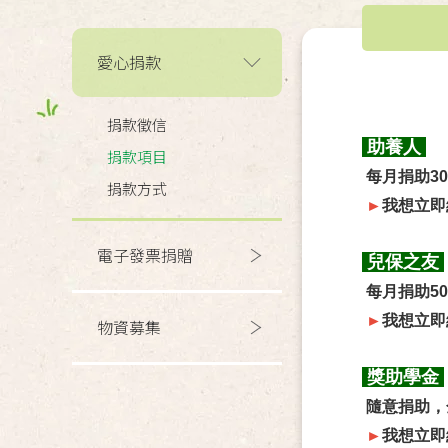
愛心捐款
捐款徵信
助養人
捐款項目
每月捐助3
捐款方式
►
我想立即
電子發票捐贈
兒保之友
每月捐助5
►
我想立即
物資募集
獎助學金
隨意捐助，
►
我想立即