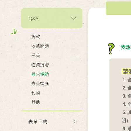
Q&A
捐款
收據問題
我想
認養
物資捐贈
請
尋求協助
1.
寄養家庭
2.
刊物
3.
其他
4.
5.
明）
表單下載
6.