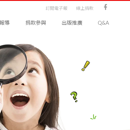
訂閱電子報
線上捐款
報導
捐款參與
出版推廣
Q&A