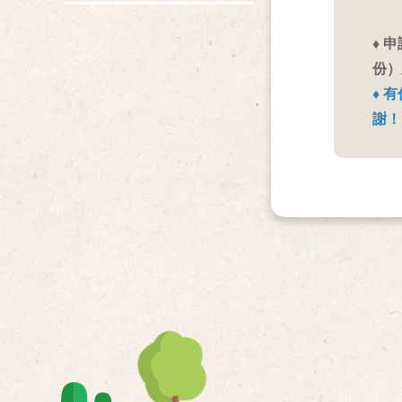
♦ 
份）
♦ 有
謝！