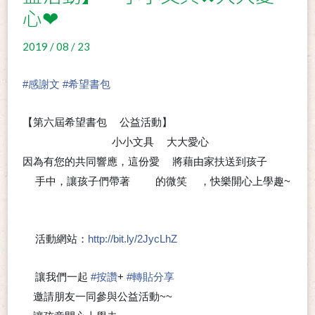
心❤
2019 / 08 / 23
#
感謝文
#
希望書包
【第六屆希望書包
公益活動】
🎒
小小文具
大大愛心
➰
➰
➰
➰
➰
➰
✖
❤
因為有您的共同響應，這份愛
將藉由家扶送到孩子
💖
👦
手中，讓孩子們帶著
的微笑
，快樂開心上學趣~
👧
🈵
🈵
😊
❤
活動網站：
http://bit.ly/2JycLhZ
⭐
讓我們一起
#
按讚
+
#
轉貼分享
🍀
邀請朋友一同參與公益活動~~
😉