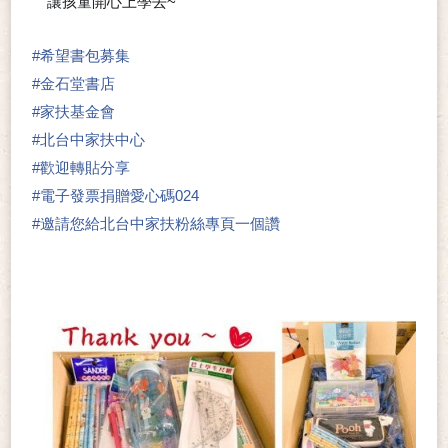
讓孩童開心上學去~
❤
#
希望書包募集
#
金石堂書店
#
家扶基金會
#
北台中家扶中心
#
歡迎轉貼分享
#
電子發票捐贈愛心碼024
#
邀請您給北台中家扶粉絲專頁一個讚
👍