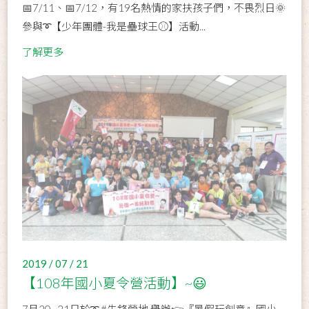
📅7/11、📅7/12，有19名熱情的家扶孩子們，不畏烈日🌞
參與➰【少年團體-我是壘球王⚾】活動...
了解更多
2019 / 07 / 21
【108年國小夏令營活動】~😃
7月20~21日於➰ #先鋒營地 舉辦👉『暑假玩創意』國小