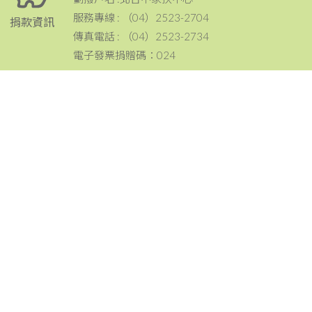
服務專線 : （04）2523-2704
捐款資訊
傳真電話 : （04）2523-2734
電子發票捐贈碼：024
電話：（04）2523-2704
傳真：（04）2523-2734
地址：420 台中市豐原區豐原大道三段199號
聯絡資訊
email：tcc@ccf.org.tw
北台中家扶中心粉絲專頁~邀請您按讚與分享^^