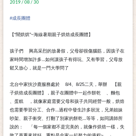
2019 / 08 / 30
#
成長團體
【“鬧烘烘”~海線暑期親子烘焙成長團體】
孩子們
興高采烈的放暑假，父母卻很傷腦筋，因孩子在
😁
家時間增加許多...如何讓孩子有得玩、又有學習，父母放
鬆又放心，就是一門大學問了
🤔
北台中家扶沙鹿服務處於
8/4、8/25二天，舉辦
【親
➡
➰
子烘焙成長團體】，親子在團體中一起作餅乾
、麵包
🍪
🍞
、蛋糕
，就像家庭需要父母和孩子共同經營一般，烘焙
🍰
也需要學習分工、合作...過程中發生許多狀況，兄弟姐妹
吵架、親子衝突、打翻了別家的餅乾...等等，如同講師所
說的：
「每一個家都不是完美的，就像作烘焙一樣，失
💬
敗了再重來就好，重點是全家一起努力的過程~
」