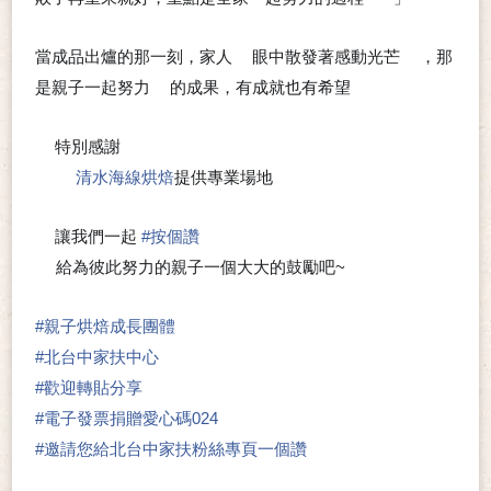
❤
當成品出爐的那一刻，家人
眼中散發著感動光芒
，那
👀
☀
是親子一起努力
的成果，有成就也有希望
💪
❣
特別感謝
💖
💖
清水海線烘焙
提供專業場地
➰
讓我們一起
#
按個讚
🍀
👍
給為彼此努力的親子一個大大的鼓勵吧~
❤
#
親子烘焙成長團體
#
北台中家扶中心
#
歡迎轉貼分享
#
電子發票捐贈愛心碼024
#
邀請您給北台中家扶粉絲專頁一個讚
👍