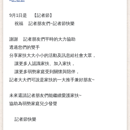
9月1日是
【記者節】
➰
祝福
記者朋友們~記者節快樂
❤
❤
😁
謝謝
記者朋友們平時的大力協助
🙏
💪
透過您們的雙手
👐
分享家扶大大小小的活動及訊息給社會大眾，
讓更多人認識家扶、加入家扶，
➡
讓更多弱勢家庭受到關懷與陪伴，
➡
記者大大們可說是家扶的一大推手兼好朋友~
☺
未來還請記者朋友們能繼續愛護家扶~
😁
協助為弱勢家庭兒少發聲
📣
記者節快樂
💖