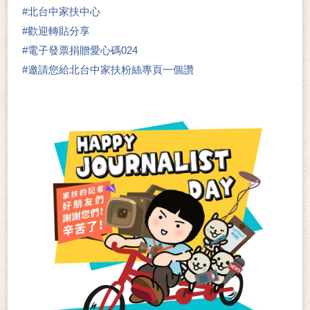
#
北台中家扶中心
#
歡迎轉貼分享
#
電子發票捐贈愛心碼024
#
邀請您給北台中家扶粉絲專頁一個讚
👍