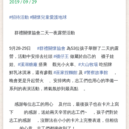
2019 / 09 / 29
#
招待活動
#
關懷兒童愛護地球
群禮關懷協會二天一夜露營活動
⭐
⭐
9月28-29日
#
群禮關懷協會
為53位孩子舉辦了二天的露
➰
營，活動中安排去社頭
#
襪仔王
做屬於自己的
襪子娃
🧦
娃、
#
溪湖糖廠
搭乘
觀光小火車、
#
大山牧場
吃招牌
🚂
🍦
鮮乳冰淇淋，還有參觀
#
巫家捏麵館
及
#
警察故事館
，
👮‍♂
晚會更是升起營火
、安排烤肉，志工們也用心的準備一
🔥
系列的表演活動，將氣氛炒到最高點
。
🎉
感謝每位志工的用心
及付出，最後孩子也在卡片上寫
🙏
❤
下
的感謝，送給兩天辛苦的志工們~
，孩子們對於
🈵
🈵
😊
志工的感謝
，沒辦法在小小的卡片上完整表達，但相信
🙂
的心意，志工們都接收到了！