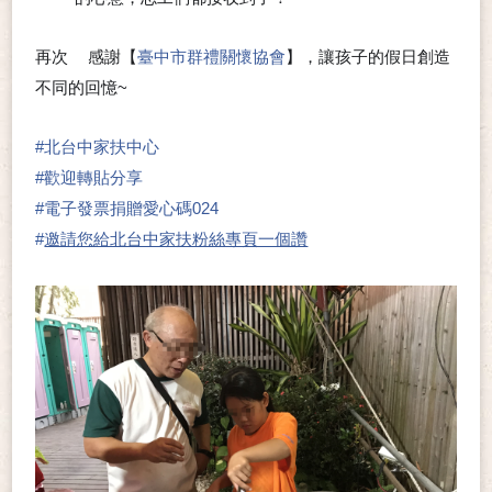
🈵
🈵
再次
感謝【
臺中市群禮關懷協會
】，讓孩子的假日創造
🙏
不同的回憶~
❤
#
北台中家扶中心
#
歡迎轉貼分享
#
電子發票捐贈愛心碼024
#
邀請您給北台中家扶粉絲專頁一個讚
👍