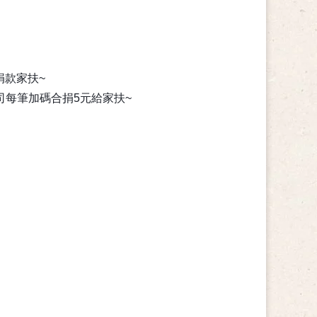
捐款家扶~
司每筆加碼合捐5元給家扶~