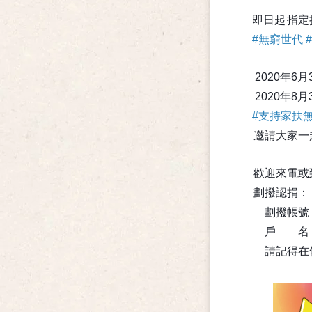
即日起
指定
#
無窮世代
#
2020年
2020年
#
支持家扶
邀請大家一
歡迎來電或
劃撥認捐：
劃撥帳號：
戶 名
請記得在