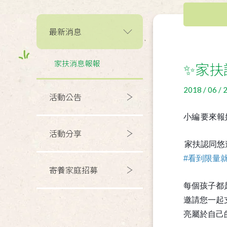
最新消息
家扶消息報報
✨家扶
2018 / 06 / 
活動公告
小編
要來報
活動分享
家扶認同悠
#
看到限量
寄養家庭招募
每個孩子都
邀請您一起
亮屬於自己