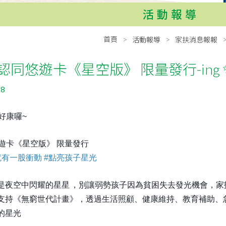
活動報導
首頁
活動報導
家扶消息報報
認同悠遊卡《星空版》 限量發行-ing 
28
好康囉~
遊卡《星空版》 限量發行
就有一股衝動
#
點亮孩子星光
是夜空中閃耀的星星
，別讓弱勢孩子因為貧困失去發光機會，家
支持《無窮世代計畫》，透過生活照顧、健康維持、教育補助、
的星光