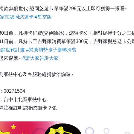
捐款
無窮世代-認同悠遊卡
單筆滿299元以上即可獲得一張喔~
家扶認同悠遊卡
#
星空版
6月30日前，凡持卡消費(交通除外)，悠遊卡公司相對提撥千分之三
8月31日前，凡持卡至吉野家消費單筆滿300元，吉野家與悠遊卡公
無窮世代計畫
#
幫助弱勢孩子翻轉清貧
起來響應~
#
請大家告訴大家
到家扶中心及各服務處捐款洽詢喔~
00271504
：台中市北區家扶中心
備註欄註明
認捐悠遊卡？張