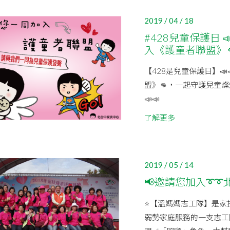
2019 / 04 / 18
#428兒童保護日 
入《護童者聯盟》
【428是兒童保護日】📣
盟》👊，一起守護兒童燦爛
📣📣
了解更多
2019 / 05 / 14
📢邀請您加入➰➰
⭐【溫媽媽志工隊】是家
弱勢家庭服務的一支志工