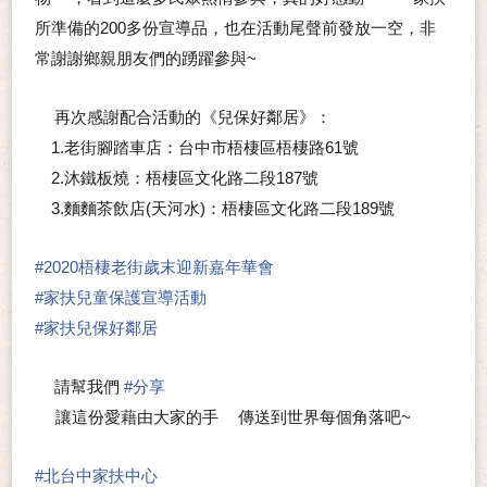
🎁
🙂
所準備的200多份宣導品，也在活動尾聲前發放一空，非
常謝謝鄉親朋友們的踴躍參與~
💕
再次感謝配合活動的《兒保好鄰居》：
💖
1.老街腳踏車店：台中市梧棲區梧棲路61號
2.沐鐵板燒：梧棲區文化路二段187號
3.麵麵茶飲店(天河水)：梧棲區文化路二段189號
#
2020梧棲老街歲末迎新嘉年華會
#
家扶兒童保護宣導活動
#
家扶兒保好鄰居
請幫我們
#
分享
🍀
讓這份愛藉由大家的手
傳送到世界每個角落吧~
🖐
❤
#
北台中家扶中心