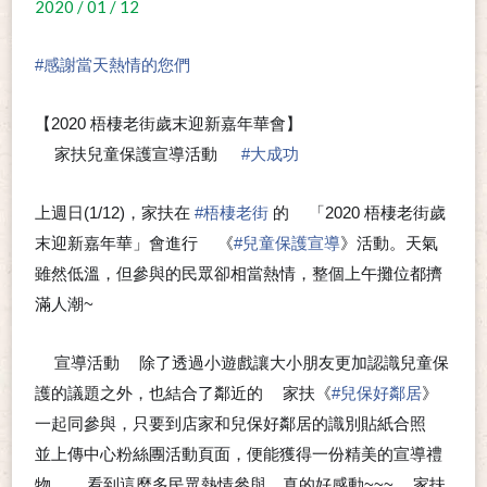
2020 / 01 / 12
#
感謝當天熱情的您們
【2020 梧棲老街歲末迎新嘉年華會】
家扶兒童保護宣導活動
#
大成功
📣
➰
🎉
🎉
上週日(1/12)，家扶在
#
梧棲老街
的
「2020 梧棲老街歲
➰
末迎新嘉年華」會進行
《
#
兒童保護宣導
》活動。天氣
👍
雖然低溫，但參與的民眾卻相當熱情，整個上午攤位都擠
滿人潮~
😄
宣導活動
除了透過小遊戲讓大小朋友更加認識兒童保
📣
📣
護的議題之外，也結合了鄰近的
家扶《
#
兒保好鄰居
》
➰
一起同參與，只要到店家和兒保好鄰居的識別貼紙合照
📸
並上傳中心粉絲團活動頁面，便能獲得一份精美的宣導禮
物
，看到這麼多民眾熱情參與，真的好感動~~~
家扶