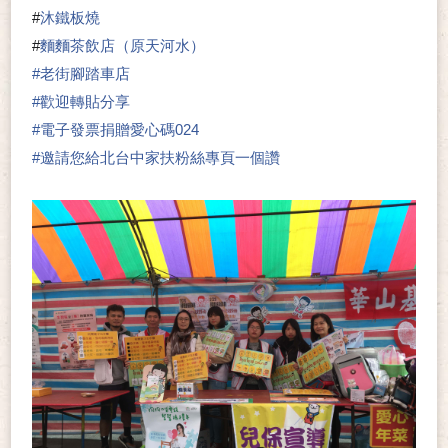
#
沐鐵板燒
#
麵麵茶飲店（原天河水）
#
老街腳踏車店
#
歡迎轉貼分享
#
電子發票捐贈愛心碼024
#
邀請您給北台中家扶粉絲專頁一個讚
👍