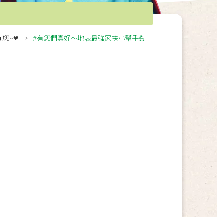
有您~❤
#有您們真好～地表最強家扶小幫手💪