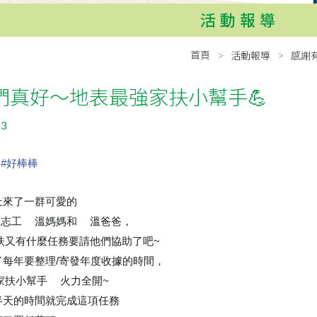
活動報導
首頁
活動報導
感謝
們真好～地表最強家扶小幫手💪
03
#
好棒棒
早上來了一群可愛的
志工
溫媽媽和
溫爸爸，
👩
👨
扶又有什麼任務要請他們協助了吧~
😁
了每年要整理/寄發年度收據的時間，
家扶小幫手
火力全開~
🔥
半天的時間就完成這項任務
❣