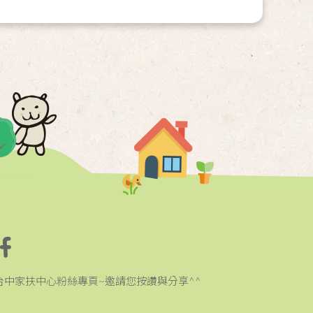
台中家扶中心粉絲專頁~邀請您按讚與分享^^