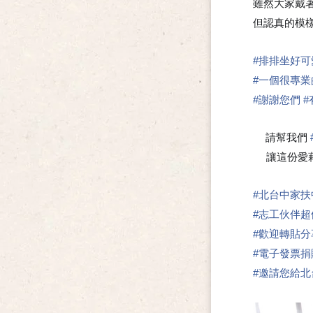
雖然大家戴
但認真的模
#
排排坐好可
#
一個很專業
#
謝謝您們
#
請幫我們
🍀
讓這份愛藉
#
北台中家扶
#
志工伙伴超
#
歡迎轉貼分
#
電子發票捐
#
邀請您給北