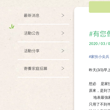
最新消息
#有您
活動公告
2020 / 03 / 
活動分享
#
家扶小尖兵
寄養家庭招募
昨天(3/3)
➰
➰
➰
➰
想必
是家
💭
原來，是到
地表最強
💪
只用了不到