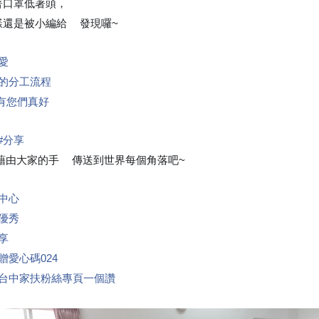
著口罩低著頭，
樣還是被小編給
發現囉~
👀
😁
愛
的分工流程
有您們真好
#
分享
由大家的手
傳送到世界每個角落吧~
🖐
❤
中心
優秀
享
贈愛心碼024
台中家扶粉絲專頁一個讚
👍