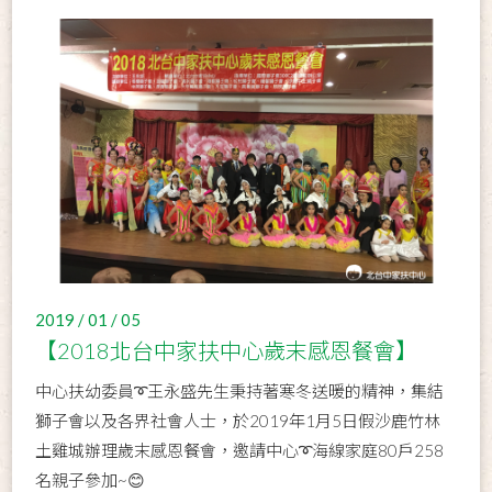
2019 / 01 / 05
【2018北台中家扶中心歲末感恩餐會】
中心扶幼委員➰王永盛先生秉持著寒冬送暖的精神，集結
獅子會以及各界社會人士，於2019年1月5日假沙鹿竹林
土雞城辦理歲末感恩餐會，邀請中心➰海線家庭80戶258
名親子參加~😊