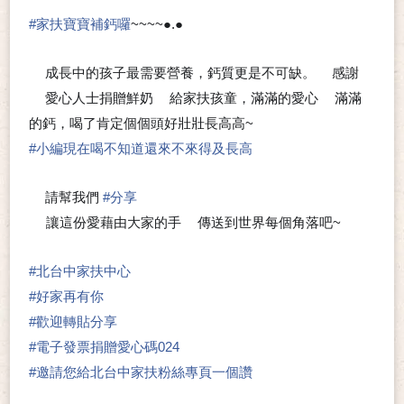
#
家扶寶寶補鈣囉
~~~~●.●
成長中的孩子最需要營養，鈣質更是不可缺。
感謝
⭐
❤
愛心人士捐贈鮮奶
給家扶孩童，滿滿的愛心
滿滿
❤
🥛
💗
的鈣，喝了肯定個個頭好壯壯長高高~
😁
#
小編現在喝不知道還來不來得及長高
😅
請幫我們
#
分享
🍀
讓這份愛藉由大家的手
傳送到世界每個角落吧~
🖐
❤
#
北台中家扶中心
#
好家再有你
#
歡迎轉貼分享
#
電子發票捐贈愛心碼024
#
邀請您給北台中家扶粉絲專頁一個讚
👍