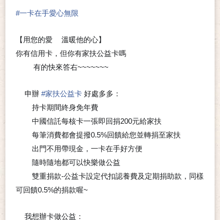
#
一卡在手愛心無限
【用您的愛
溫暖他的心】
❤
你有信用卡，但你有家扶公益卡嗎
❓
有的快來答右~~~~~~~
🙋‍♂
🙋‍♀
申辦
#
家扶公益卡
好處多多：
💗
持卡期間終身免年費
⭐
中國信託每核卡一張即回捐200元給家扶
⭐
每筆消費都會提撥0.5%回饋給您並轉捐至家扶
⭐
出門不用帶現金，一卡在手好方便
⭐
隨時隨地都可以快樂做公益
⭐
雙重捐款-公益卡設定代扣認養費及定期捐助款，同樣
⭐
可回饋0.5%的捐款喔~
我想辦卡做公益：
💗