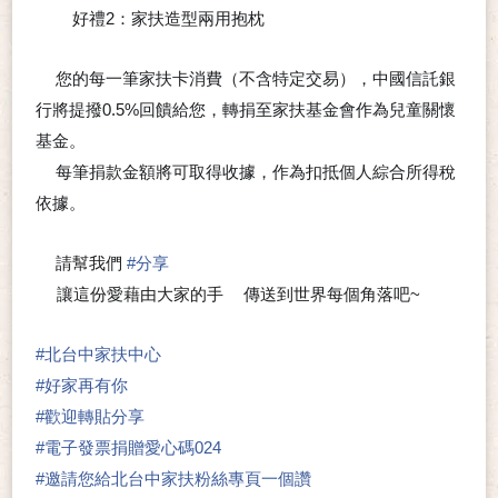
好禮2：家扶造型兩用抱枕
⭐
您的每一筆家扶卡消費（不含特定交易），中國信託銀
💟
行將提撥0.5%回饋給您，轉捐至家扶基金會作為兒童關懷
基金。
每筆捐款金額將可取得收據，作為扣抵個人綜合所得稅
💟
依據。
請幫我們
#
分享
🍀
讓這份愛藉由大家的手
傳送到世界每個角落吧~
🖐
❤
#
北台中家扶中心
#
好家再有你
#
歡迎轉貼分享
#
電子發票捐贈愛心碼024
#
邀請您給北台中家扶粉絲專頁一個讚
👍