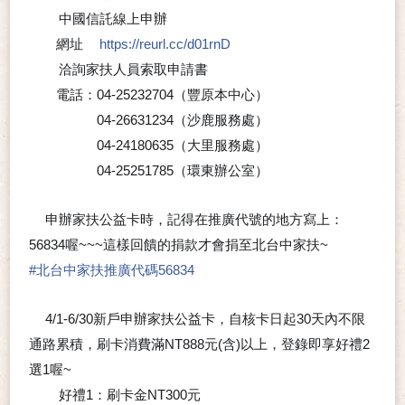
中國信託線上申辦
⭐
網址
https://reurl.cc/d01rnD
👉
洽詢家扶人員索取申請書
⭐
電話：04-25232704（豐原本中心）
04-26631234（沙鹿服務處）
04-24180635（大里服務處）
04-25251785（環東辦公室）
申辦家扶公益卡時，記得在推廣代號的地方寫上：
💖
56834喔~~~這樣回饋的捐款才會捐至北台中家扶~
🙂
#
北台中家扶推廣代碼56834
4/1-6/30新戶申辦家扶公益卡，自核卡日起30天內不限
💗
通路累積，刷卡消費滿NT888元(含)以上，登錄即享好禮2
選1喔~
好禮1：刷卡金NT300元
⭐