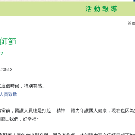
活動報導
首
師節
12
#0512
這個時候，特別有感...
人員致敬
情當前，醫護人員總是打起
精神
體力守護國人健康，現在也因為
💯
💯
牆...我們，好幸福~
😊