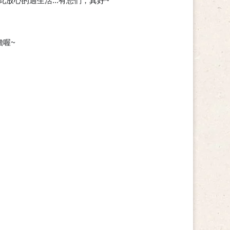
放心的過生活...有您們，真好~
😘
擔喔~
😉