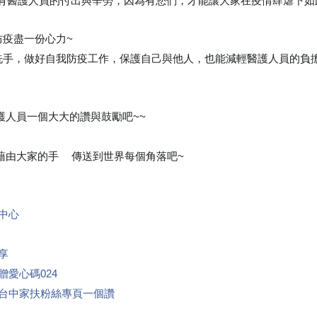
有醫護人員的付出與辛勞，因為有您們，才能讓大家在疫情肆虐下如此
防疫盡一份心力~
❤
洗手，做好自我防疫工作，保護自己與他人，也能減輕醫護人員的負
人員一個大大的讚與鼓勵吧~~
😉
由大家的手
傳送到世界每個角落吧~
🖐
❤
中心
享
贈愛心碼024
台中家扶粉絲專頁一個讚
👍