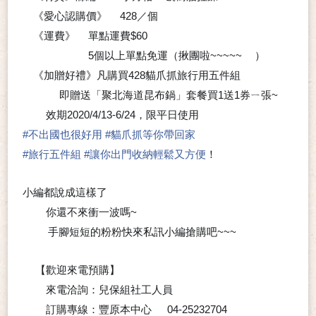
《愛心認購價》
428／個
💲
🉐
《運費》
單點運費$60
🔹
5個以上單點免運（揪團啦~~~~~
）
🔹
😉
《加贈好禮》凡購買428貓爪抓旅行用五件組
即贈送「聚北海道昆布鍋」套餐買1送1券ㄧ張~
➰
😊
效期2020/4/13-6/24，限平日使用
⭐
#
不出國也很好用
#
貓爪抓等你帶回家
#
旅行五件組
#
讓你出門收納輕鬆又方便
！
小編都說成這樣了
你還不來衝一波嗎~
➰
🏃‍♂
🏃‍♀
手腳短短的粉粉快來私訊小編搶購吧~~~
✋
👣
😉
【歡迎來電預購】
⭐
來電洽詢：兒保組社工人員
➡
訂購專線：豐原本中心
04-25232704
☎
📞