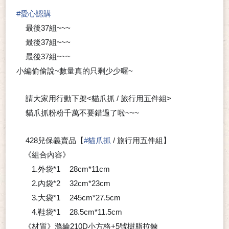
#
愛心認購
最後37組~~~
⭐
‼
‼
最後37組~~~
⭐
‼
‼
最後37組~~~
⭐
‼
‼
小編偷偷說~數量真的只剩少少喔~
😱
請大家用行動下架<貓爪抓 / 旅行用五件組>
💗
貓爪抓粉粉千萬不要錯過了啦~~~
📣
428兒保義賣品【
#
貓爪抓
/ 旅行用五件組】
🔸
🔸
《組合內容》
1.外袋*1
28cm*11cm
👉
2.內袋*2
32cm*23cm
👉
3.大袋*1
245cm*27.5cm
👉
4.鞋袋*1
28.5cm*11.5cm
👉
《材質》滌綸210D小方格+5號樹脂拉鍊