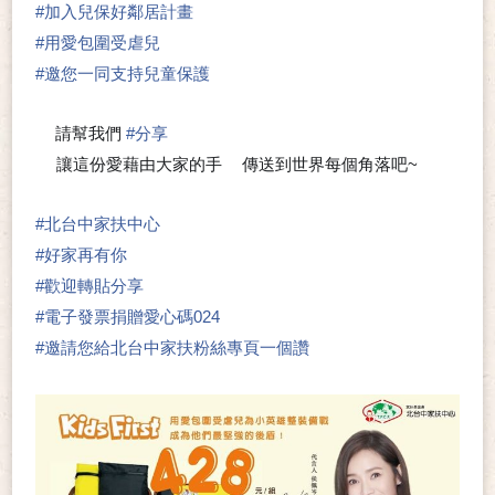
#
加入兒保好鄰居計畫
#
用愛包圍受虐兒
#
邀您一同支持兒童保護
請幫我們
#
分享
🍀
讓這份愛藉由大家的手
傳送到世界每個角落吧~
🖐
❤
#
北台中家扶中心
#
好家再有你
#
歡迎轉貼分享
#
電子發票捐贈愛心碼024
#
邀請您給北台中家扶粉絲專頁一個讚
👍