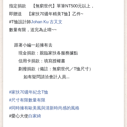
指定捐款
【無窮世代】單筆NT500元以上，
➰
即贈送
【家扶70週年精美T恤】乙件~
👉
❤
#T恤設計師
Johan Ku 古又文
數量有限，送完為止唷~~
😉
跟著小編一起擁有去
⭐
現金捐款：親臨家扶各服務據點
💟
信用卡捐款：填寫授權書
💟
劃撥捐款（備註：無窮世代／T恤尺寸）
💟
如有疑問請洽會計人員...
🤔
❓
#
家扶70週年紀念T恤
#
尺寸有限數量有限
#
同時擁有歐美風與清新時尚感的風格
#愛心大使
白家綺