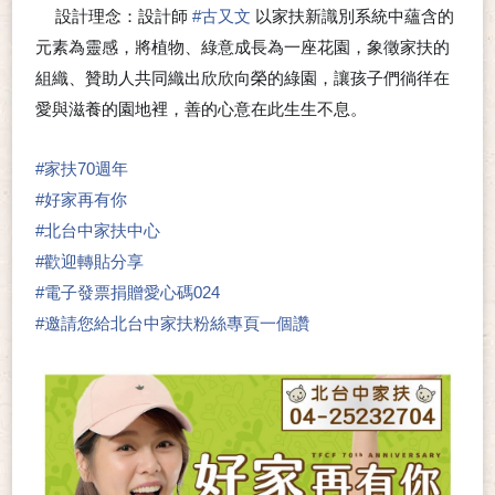
設計理念：設計師
#
古又文
以家扶新識別系統中蘊含的
⭐
元素為靈感，將植物、綠意成長為一座花園，象徵家扶的
組織、贊助人共同織出欣欣向榮的綠園，讓孩子們徜徉在
愛與滋養的園地裡，善的心意在此生生不息。
#
家扶70週年
#
好家再有你
#
北台中家扶中心
#
歡迎轉貼分享
#
電子發票捐贈愛心碼024
#
邀請您給北台中家扶粉絲專頁一個讚
👍