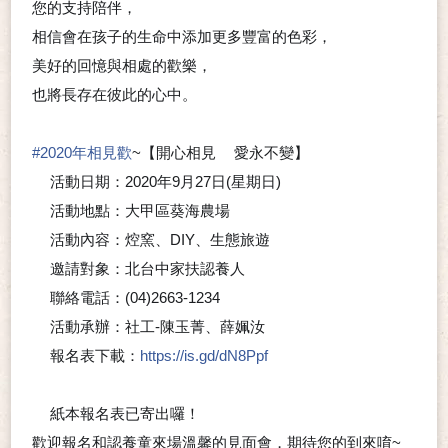
您的支持陪伴，
相信會在孩子的生命中添加更多豐富的色彩，
美好的回憶與相處的歡樂，
也將長存在彼此的心中。
#2020年相見歡
~【開心相見
愛永不變】
💗
活動日期：2020年9月27日(星期日)
🔹
活動地點：大甲區葵海農場
🔹
活動內容：焢窯、DIY、生態旅遊
🔹
邀請對象：北台中家扶認養人
🔹
聯絡電話：(04)2663-1234
🔹
活動承辦：社工-陳玉菁、薛姵汝
🔹
報名表下載：
https://is.gd/dN8Ppf
👉
紙本報名表已寄出囉！
📝
歡迎報名和認養童來場溫馨的見面會，期待您的到來唷~