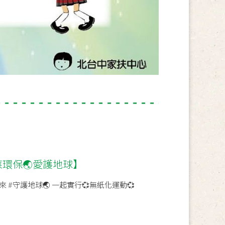
環保🌏愛護地球】
 #守護地球🌏 一起實行💞無紙化運動💞