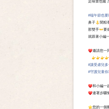
足味蕾也暖
#端午節也要
鼻子
聞粽
👃
那雙手
要
👐
就跟著小編
邀請您一
❤
👉
👉
👉

#讓受虐兒
#守護兒童
和小編一
❤
連署步驟
❤
您的一個動
⭐