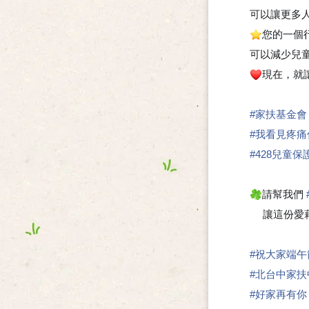
可以讓更多
您的一個行
⭐
可以減少兒
現在，就
❤
#家扶基金會
#我看見疼
#428兒童
請幫我們
🍀
讓這份愛藉
#祝大家端午
#北台中家扶
#好家再有你