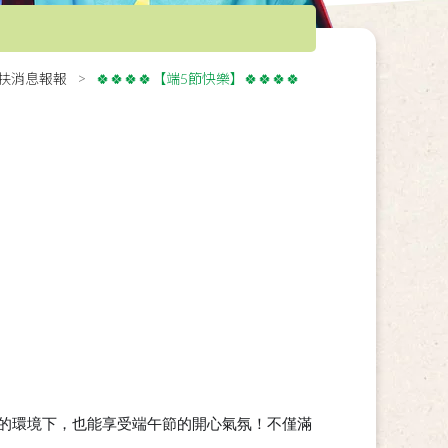
扶消息報報
🍀🍀🍀🍀【端5節快樂】🍀🍀🍀🍀
的環境下，也能享受端午節的開心氣氛！不僅滿