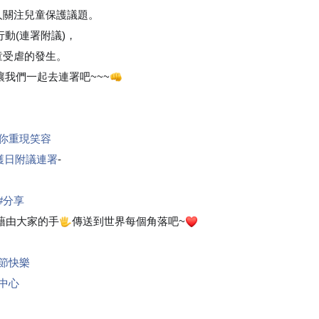
人關注兒童保護議題。
動(連署附議)，
童受虐的發生。
讓我們一起去連署吧~~~
👊
痛你重現笑容
保護日附議連署
-
#分享
由大家的手
傳送到世界每個角落吧~
🖐
❤
節快樂
中心