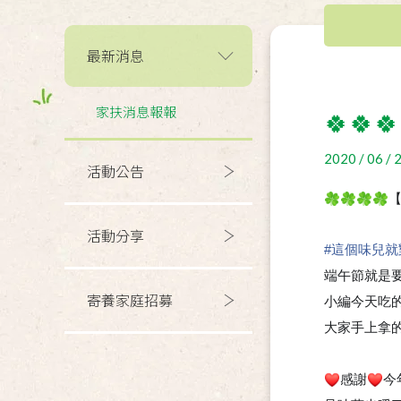
最新消息
家扶消息報報
🍀🍀
2020 / 06 / 
活動公告
🍀
🍀
🍀
🍀
活動分享
#這個味兒就
端午節就是
寄養家庭招募
小編今天吃
大家手上拿
感謝
今
❤
❤