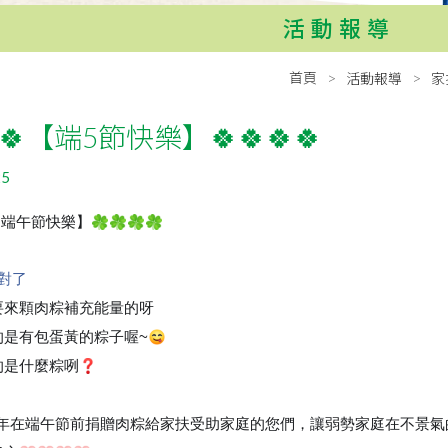
活動報導
首頁
活動報導
家
🍀🍀【端5節快樂】🍀🍀🍀🍀
25
【端午節快樂】
🍀
🍀
🍀
🍀
對了
要來顆肉粽補充能量的呀
😁
😁
😁
的是有包蛋黃的粽子喔~
😋
的是什麼粽咧
❓
年在端午節前捐贈肉粽給家扶受助家庭的您們，讓弱勢家
庭在不景氣