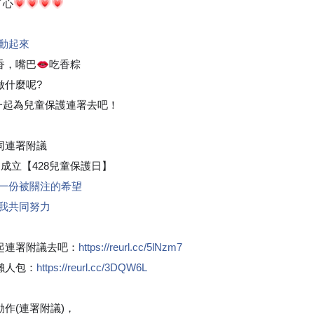
了心
💗
💗
💗
💗
動起來
香，嘴巴
吃香粽
👄
做什麼呢?
一起為兒童保護連署去吧！
同連署附議
成立【428兒童保護日】

多一份被關注的希望
你我共同努力
起連署附議去吧：
https://reurl.cc/5lNzm7
懶人包：
https://reurl.cc/3DQW6L
作(連署附議)，