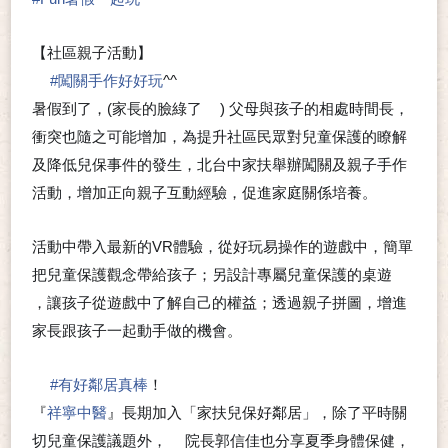
【社區親子活動】
#
闖關手作好好玩
^^
💗
暑假到了，(家長的臉綠了
) 父母與孩子的相處時間長，
😆
衝突也隨之可能增加，為提升社區民眾對兒童保護的瞭解
及降低兒保事件的發生，北台中家扶舉辦闖關及親子手作
活動，增加正向親子互動經驗，促進家庭關係培養。
活動中帶入最新的VR體驗，從好玩易操作的遊戲中，簡單
把兒童保護觀念帶給孩子；另設計專屬兒童保護的桌遊
🎲
，讓孩子從遊戲中了解自己的權益；透過親子拼圖，增進
家長跟孩子一起動手做的機會。
#
有好鄰居真棒
！
💗
『
祥寧中醫
』長期加入「家扶兒保好鄰居」，除了平時關
切兒童保護議題外，
院長郭信佳也分享夏季身體保健，
👨‍⚕