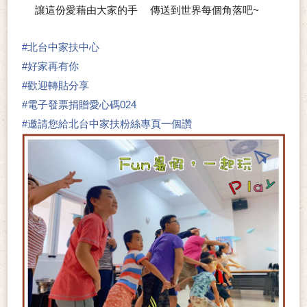
讓這份愛藉由大家的手
傳送到世界每個角落吧~
🖐
❤
#
北台中家扶中心
#
好家再有你
#
歡迎轉貼分享
#
電子發票捐贈愛心碼024
#
邀請您給北台中家扶粉絲專頁一個讚
👍