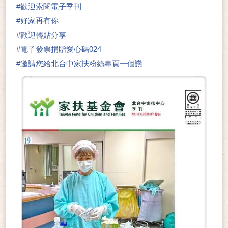
#
歡迎索閱電子季刊
#
好家再有你
#
歡迎轉貼分享
#
電子發票捐贈愛心碼024
#
邀請您給北台中家扶粉絲專頁一個讚
👍