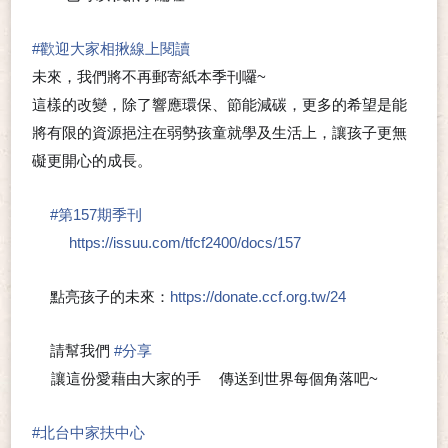
🔍
😁
#
歡迎大家相揪線上閱讀
未來，我們將不再郵寄紙本季刊囉~
這樣的改變，除了響應環保、節能減碳，更多的希望是能
將有限的資源挹注在弱勢孩童就學及生活上，讓孩子更無
礙更開心的成長。
#
第157期季刊
❤
https://issuu.com/tfcf2400/docs/157
👀
點亮孩子的未來：
https://donate.ccf.org.tw/24
⭐
請幫我們
#
分享
🍀
讓這份愛藉由大家的手
傳送到世界每個角落吧~
🖐
❤
#
北台中家扶中心