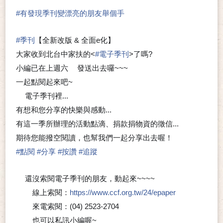
#
有發現季刊變漂亮的朋友舉個手
🙋‍♂
🙋‍♀
#
季刊
【全新改版 & 全面e化】
大家收到北台中家扶的<
#
電子季刊
>了嗎?
小編已在上週六
發送出去囉~~~
📧
一起點閱起來吧~
😉
電子季刊裡...
💗
有想和您分享的快樂與感動...
有這一季所辦理的活動點滴、捐款捐物資的徵信...
期待您能撥空閱讀，也幫我們一起分享出去喔！
#
點閱
#
分享
#
按讚
#
追蹤
還沒索閱電子季刊的朋友，動起來~~~~
💗
線上索閱：
https://www.ccf.org.tw/24/epaper
🔍
來電索閱：(04) 2523-2704
🔍
也可以私訊小編喔~