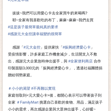
拔拔~我們可以用愛心卡去全家買牛奶來喝嗎?
💬
耶~全家有我喜歡吃的布丁，麻麻~麻麻~我們去買
💬
😍
#
這是孩子最簡單最純真的要求
#
感謝元大金控讓幸福變的很簡單
感謝「
#
元大金控
」提供家扶「
#
振興經濟愛心卡
」
💗
受疫情影響，許多家庭工作機會減少，生活開支入不敷
出，感謝元大企業急時伸出援手，與
#
全家便利商店
合作
印製面額3,000元的「振興經濟愛心卡」，透過社福團體捐
贈給弱勢家庭。
＃
小小的渴望
#
不再難以實現
家庭領取到<元大愛心卡>後，都開心表示可以帶著孩子到
全家
＃
FamilyMart
挑選自己喜歡的食物、用品，滿足孩子
小小的需求，再次感謝企業與大眾伸出援手，心好暖~
❤