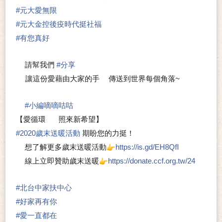
#
元大愛無限
#
元大金控後疫時代挺社福
💕
#
有您真好
請幫我們
#
分享
🍀
讓這份愛藉由大家的手
傳送到世界每個角落~
🖐
❤
#
小編嘀嘀咕咕
💬
【愛循環
照來新希望】
❤
#
2020歲末送暖活動
期盼您的力挺！
想了解更多歲末送暖活動
https://is.gd/EH8QfI
👀
👉
線上立即贊助歲末送暖
https://donate.ccf.org.tw/24
💟
👉
#
北台中家扶中心
#
好家再有你
#
愛一直都在